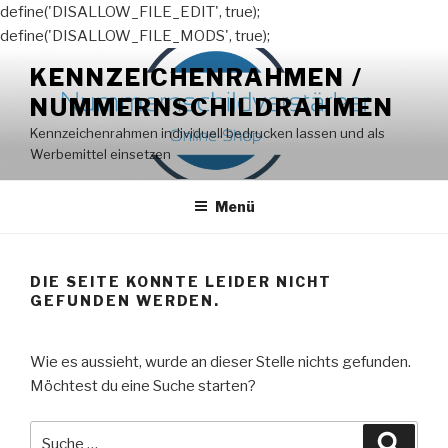
define('DISALLOW_FILE_EDIT', true);
define('DISALLOW_FILE_MODS', true);
Zum
KENNZEICHENRAHMEN /
Inhalt
NUMMERNSCHILDRAHMEN
springen
Kennzeichenrahmen individuell bedrucken lassen und als
Werbemittel einsetzen
Menü
DIE SEITE KONNTE LEIDER NICHT
GEFUNDEN WERDEN.
Wie es aussieht, wurde an dieser Stelle nichts gefunden.
Möchtest du eine Suche starten?
Suche
Suche