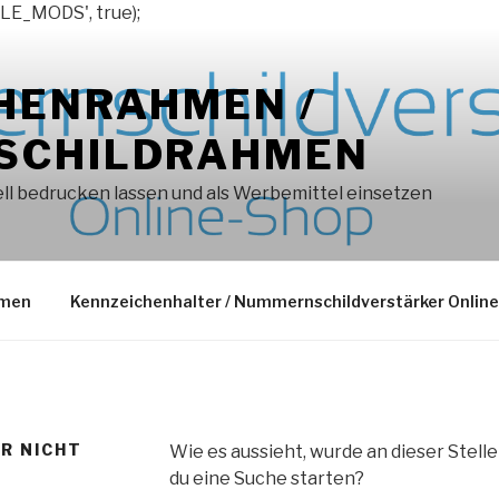
LE_MODS', true);
HENRAHMEN /
SCHILDRAHMEN
l bedrucken lassen und als Werbemittel einsetzen
hmen
Kennzeichenhalter / Nummernschildverstärker Onlin
ER NICHT
Wie es aussieht, wurde an dieser Stell
du eine Suche starten?