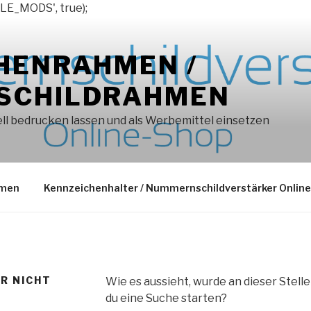
LE_MODS', true);
HENRAHMEN /
SCHILDRAHMEN
l bedrucken lassen und als Werbemittel einsetzen
hmen
Kennzeichenhalter / Nummernschildverstärker Onlin
ER NICHT
Wie es aussieht, wurde an dieser Stell
du eine Suche starten?