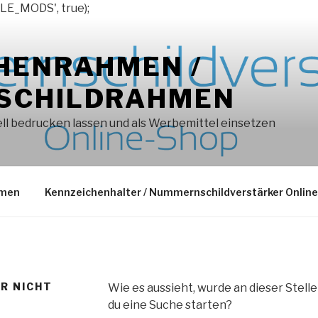
LE_MODS', true);
HENRAHMEN /
SCHILDRAHMEN
l bedrucken lassen und als Werbemittel einsetzen
hmen
Kennzeichenhalter / Nummernschildverstärker Onlin
ER NICHT
Wie es aussieht, wurde an dieser Stell
du eine Suche starten?