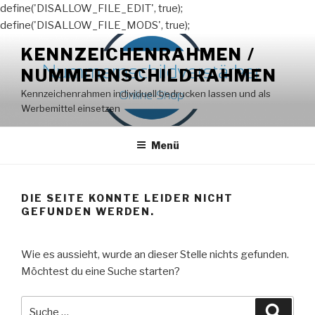
define('DISALLOW_FILE_EDIT', true);
define('DISALLOW_FILE_MODS', true);
Zum
KENNZEICHENRAHMEN /
Inhalt
NUMMERNSCHILDRAHMEN
springen
Kennzeichenrahmen individuell bedrucken lassen und als
Werbemittel einsetzen
Menü
DIE SEITE KONNTE LEIDER NICHT
GEFUNDEN WERDEN.
Wie es aussieht, wurde an dieser Stelle nichts gefunden.
Möchtest du eine Suche starten?
Suche
Suche