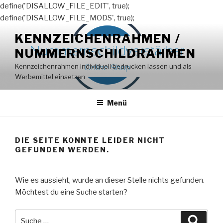
define('DISALLOW_FILE_EDIT', true);
define('DISALLOW_FILE_MODS', true);
Zum
KENNZEICHENRAHMEN /
Inhalt
NUMMERNSCHILDRAHMEN
springen
Kennzeichenrahmen individuell bedrucken lassen und als
Werbemittel einsetzen
Menü
DIE SEITE KONNTE LEIDER NICHT
GEFUNDEN WERDEN.
Wie es aussieht, wurde an dieser Stelle nichts gefunden.
Möchtest du eine Suche starten?
Suche
Suche