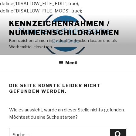
define('DISALLOW_FILE_EDIT', true);
define('DISALLOW_FILE_MODS', true);
Zum
KENNZEICHENRAHMEN /
Inhalt
NUMMERNSCHILDRAHMEN
springen
Kennzeichenrahmen individuell bedrucken lassen und als
Werbemittel einsetzen
Menü
DIE SEITE KONNTE LEIDER NICHT
GEFUNDEN WERDEN.
Wie es aussieht, wurde an dieser Stelle nichts gefunden.
Möchtest du eine Suche starten?
Suche
Suche