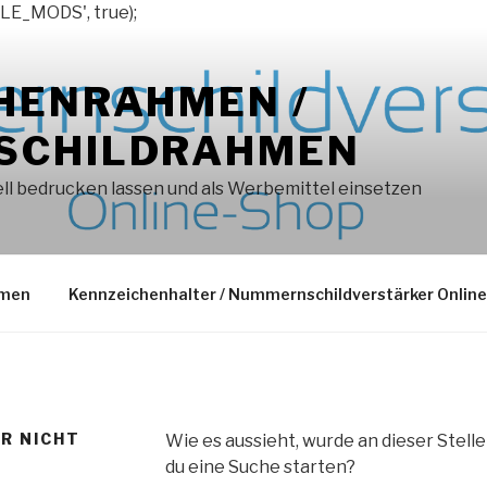
LE_MODS', true);
HENRAHMEN /
SCHILDRAHMEN
l bedrucken lassen und als Werbemittel einsetzen
hmen
Kennzeichenhalter / Nummernschildverstärker Onlin
ER NICHT
Wie es aussieht, wurde an dieser Stell
du eine Suche starten?