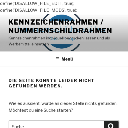
define('DISALLOW_FILE_EDIT', true);
define('DISALLOW_FILE_MODS', true);
Zum
KENNZEICHENRAHMEN /
Inhalt
NUMMERNSCHILDRAHMEN
springen
Kennzeichenrahmen individuell bedrucken lassen und als
Werbemittel einsetzen
Menü
DIE SEITE KONNTE LEIDER NICHT
GEFUNDEN WERDEN.
Wie es aussieht, wurde an dieser Stelle nichts gefunden.
Möchtest du eine Suche starten?
Suche
Suche