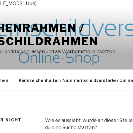
LE_MODS', true);
HENRAHMEN /
SCHILDRAHMEN
l bedrucken lassen und als Werbemittel einsetzen
hmen
Kennzeichenhalter / Nummernschildverstärker Onlin
ER NICHT
Wie es aussieht, wurde an dieser Stell
du eine Suche starten?