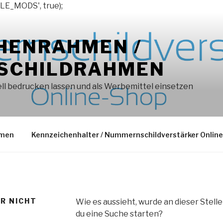
LE_MODS', true);
HENRAHMEN /
SCHILDRAHMEN
l bedrucken lassen und als Werbemittel einsetzen
hmen
Kennzeichenhalter / Nummernschildverstärker Onlin
ER NICHT
Wie es aussieht, wurde an dieser Stell
du eine Suche starten?