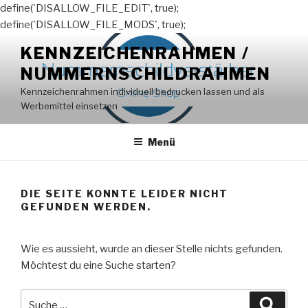
define('DISALLOW_FILE_EDIT', true);
define('DISALLOW_FILE_MODS', true);
Zum
KENNZEICHENRAHMEN /
Inhalt
NUMMERNSCHILDRAHMEN
springen
Kennzeichenrahmen individuell bedrucken lassen und als
Werbemittel einsetzen
Menü
DIE SEITE KONNTE LEIDER NICHT
GEFUNDEN WERDEN.
Wie es aussieht, wurde an dieser Stelle nichts gefunden.
Möchtest du eine Suche starten?
Suche
Suche