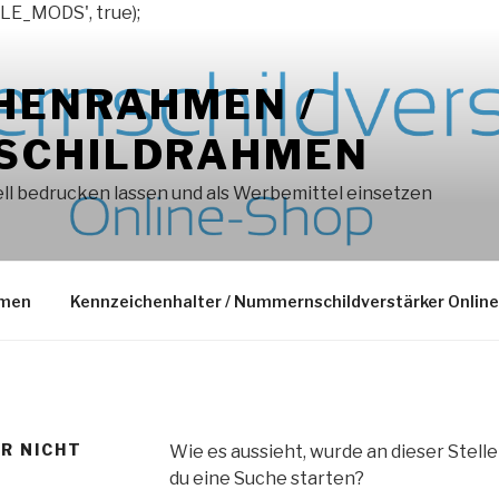
LE_MODS', true);
HENRAHMEN /
SCHILDRAHMEN
l bedrucken lassen und als Werbemittel einsetzen
hmen
Kennzeichenhalter / Nummernschildverstärker Onlin
ER NICHT
Wie es aussieht, wurde an dieser Stell
du eine Suche starten?