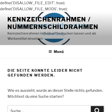
define('DISALLOW_FILE_EDIT', true);
define('DISALLOW_FILE_MODS', true);
Zum
KENNZEICHENRAHMEN /
Inhalt
NUMMERNSCHILDRAHMEN
springen
Kennzeichenrahmen individuell bedrucken lassen und als
Werbemittel einsetzen
Menü
DIE SEITE KONNTE LEIDER NICHT
GEFUNDEN WERDEN.
Wie es aussieht, wurde an dieser Stelle nichts gefunden.
Möchtest du eine Suche starten?
Suche
Suche