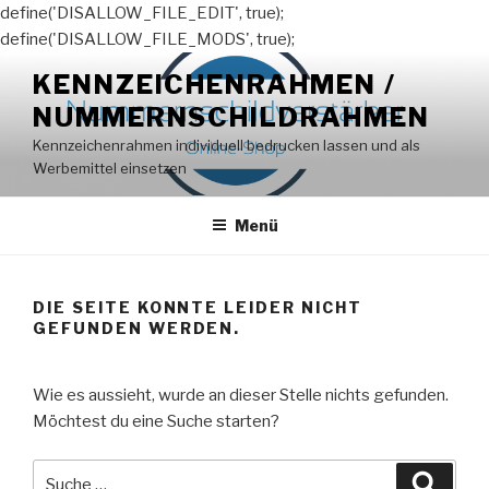
define('DISALLOW_FILE_EDIT', true);
define('DISALLOW_FILE_MODS', true);
Zum
KENNZEICHENRAHMEN /
Inhalt
NUMMERNSCHILDRAHMEN
springen
Kennzeichenrahmen individuell bedrucken lassen und als
Werbemittel einsetzen
Menü
DIE SEITE KONNTE LEIDER NICHT
GEFUNDEN WERDEN.
Wie es aussieht, wurde an dieser Stelle nichts gefunden.
Möchtest du eine Suche starten?
Suche
Suche