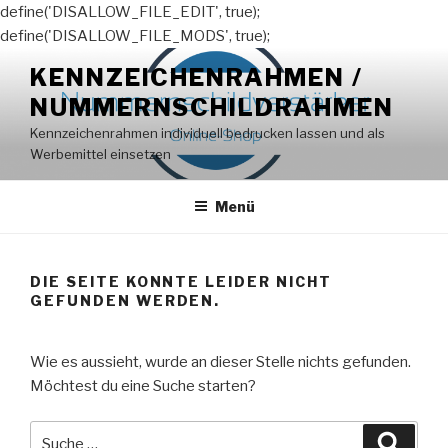
define('DISALLOW_FILE_EDIT', true);
define('DISALLOW_FILE_MODS', true);
Zum
KENNZEICHENRAHMEN /
Inhalt
NUMMERNSCHILDRAHMEN
springen
Kennzeichenrahmen individuell bedrucken lassen und als
Werbemittel einsetzen
Menü
DIE SEITE KONNTE LEIDER NICHT
GEFUNDEN WERDEN.
Wie es aussieht, wurde an dieser Stelle nichts gefunden.
Möchtest du eine Suche starten?
Suche
Suche