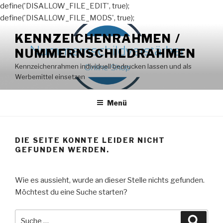
define('DISALLOW_FILE_EDIT', true);
define('DISALLOW_FILE_MODS', true);
Zum
KENNZEICHENRAHMEN /
Inhalt
NUMMERNSCHILDRAHMEN
springen
Kennzeichenrahmen individuell bedrucken lassen und als
Werbemittel einsetzen
Menü
DIE SEITE KONNTE LEIDER NICHT
GEFUNDEN WERDEN.
Wie es aussieht, wurde an dieser Stelle nichts gefunden.
Möchtest du eine Suche starten?
Suche
Suche