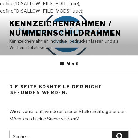
define('DISALLOW_FILE_EDIT', true);
define('DISALLOW_FILE_MODS', true);
Zum
KENNZEICHENRAHMEN /
Inhalt
NUMMERNSCHILDRAHMEN
springen
Kennzeichenrahmen individuell bedrucken lassen und als
Werbemittel einsetzen
Menü
DIE SEITE KONNTE LEIDER NICHT
GEFUNDEN WERDEN.
Wie es aussieht, wurde an dieser Stelle nichts gefunden.
Möchtest du eine Suche starten?
Suche
Suche