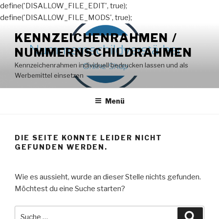
define('DISALLOW_FILE_EDIT', true);
define('DISALLOW_FILE_MODS', true);
Zum
KENNZEICHENRAHMEN /
Inhalt
NUMMERNSCHILDRAHMEN
springen
Kennzeichenrahmen individuell bedrucken lassen und als
Werbemittel einsetzen
Menü
DIE SEITE KONNTE LEIDER NICHT
GEFUNDEN WERDEN.
Wie es aussieht, wurde an dieser Stelle nichts gefunden.
Möchtest du eine Suche starten?
Suche
Suche