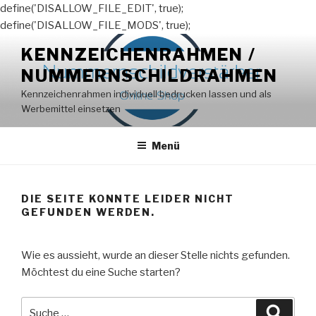
define('DISALLOW_FILE_EDIT', true);
define('DISALLOW_FILE_MODS', true);
Zum
KENNZEICHENRAHMEN /
Inhalt
NUMMERNSCHILDRAHMEN
springen
Kennzeichenrahmen individuell bedrucken lassen und als
Werbemittel einsetzen
Menü
DIE SEITE KONNTE LEIDER NICHT
GEFUNDEN WERDEN.
Wie es aussieht, wurde an dieser Stelle nichts gefunden.
Möchtest du eine Suche starten?
Suche
Suche