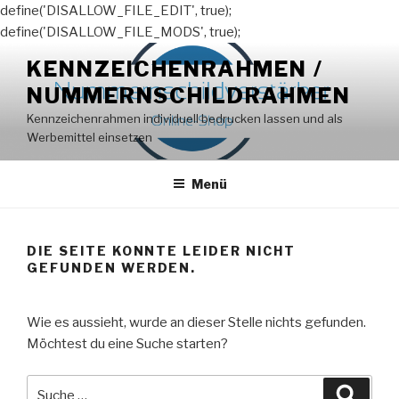
define('DISALLOW_FILE_EDIT', true);
define('DISALLOW_FILE_MODS', true);
Zum
KENNZEICHENRAHMEN /
Inhalt
NUMMERNSCHILDRAHMEN
springen
Kennzeichenrahmen individuell bedrucken lassen und als
Werbemittel einsetzen
Menü
DIE SEITE KONNTE LEIDER NICHT
GEFUNDEN WERDEN.
Wie es aussieht, wurde an dieser Stelle nichts gefunden.
Möchtest du eine Suche starten?
Suche
Suche