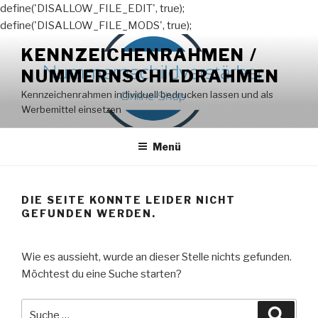
define('DISALLOW_FILE_EDIT', true);
define('DISALLOW_FILE_MODS', true);
Zum
KENNZEICHENRAHMEN /
Inhalt
NUMMERNSCHILDRAHMEN
springen
Kennzeichenrahmen individuell bedrucken lassen und als
Werbemittel einsetzen
Menü
DIE SEITE KONNTE LEIDER NICHT
GEFUNDEN WERDEN.
Wie es aussieht, wurde an dieser Stelle nichts gefunden.
Möchtest du eine Suche starten?
Suche
Suche