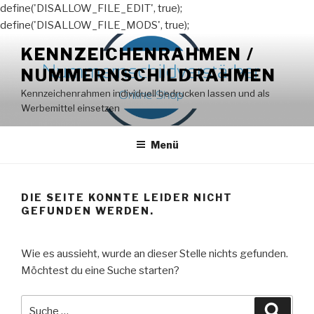
define('DISALLOW_FILE_EDIT', true);
define('DISALLOW_FILE_MODS', true);
Zum
KENNZEICHENRAHMEN /
Inhalt
NUMMERNSCHILDRAHMEN
springen
Kennzeichenrahmen individuell bedrucken lassen und als
Werbemittel einsetzen
Menü
DIE SEITE KONNTE LEIDER NICHT
GEFUNDEN WERDEN.
Wie es aussieht, wurde an dieser Stelle nichts gefunden.
Möchtest du eine Suche starten?
Suche
Suche