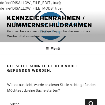
define('DISALLOW_FILE_EDIT', true);
define('DISALLOW_FILE_MODS', true);
Zum
KENNZEICHENRAHMEN /
Inhalt
NUMMERNSCHILDRAHMEN
springen
Kennzeichenrahmen individuell bedrucken lassen und als
Werbemittel einsetzen
Menü
DIE SEITE KONNTE LEIDER NICHT
GEFUNDEN WERDEN.
Wie es aussieht, wurde an dieser Stelle nichts gefunden.
Möchtest du eine Suche starten?
Suche
Suche