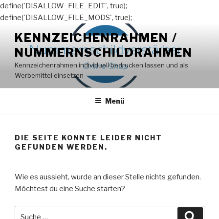
define('DISALLOW_FILE_EDIT', true);
define('DISALLOW_FILE_MODS', true);
Zum
KENNZEICHENRAHMEN /
Inhalt
NUMMERNSCHILDRAHMEN
springen
Kennzeichenrahmen individuell bedrucken lassen und als
Werbemittel einsetzen
Menü
DIE SEITE KONNTE LEIDER NICHT
GEFUNDEN WERDEN.
Wie es aussieht, wurde an dieser Stelle nichts gefunden.
Möchtest du eine Suche starten?
Suche
Suche