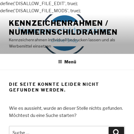
define('DISALLOW_FILE_EDIT', true);
define('DISALLOW_FILE_MODS', true);
Zum
KENNZEICHENRAHMEN /
Inhalt
NUMMERNSCHILDRAHMEN
springen
Kennzeichenrahmen individuell bedrucken lassen und als
Werbemittel einsetzen
Menü
DIE SEITE KONNTE LEIDER NICHT
GEFUNDEN WERDEN.
Wie es aussieht, wurde an dieser Stelle nichts gefunden.
Möchtest du eine Suche starten?
Suche
Suche