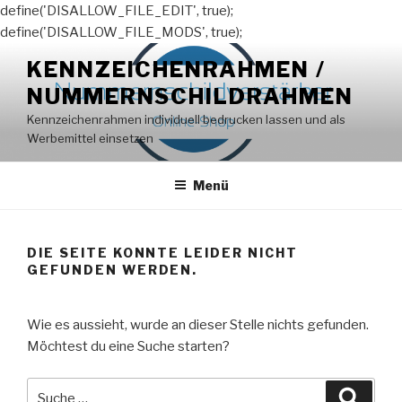
define('DISALLOW_FILE_EDIT', true);
define('DISALLOW_FILE_MODS', true);
Zum
KENNZEICHENRAHMEN /
Inhalt
NUMMERNSCHILDRAHMEN
springen
Kennzeichenrahmen individuell bedrucken lassen und als
Werbemittel einsetzen
Menü
DIE SEITE KONNTE LEIDER NICHT
GEFUNDEN WERDEN.
Wie es aussieht, wurde an dieser Stelle nichts gefunden.
Möchtest du eine Suche starten?
Suche
Suche