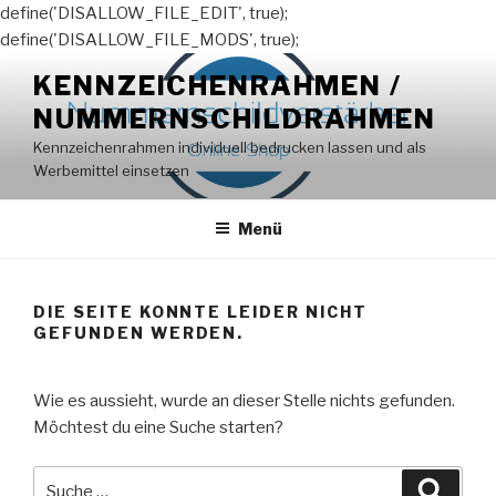
define('DISALLOW_FILE_EDIT', true);
define('DISALLOW_FILE_MODS', true);
Zum
KENNZEICHENRAHMEN /
Inhalt
NUMMERNSCHILDRAHMEN
springen
Kennzeichenrahmen individuell bedrucken lassen und als
Werbemittel einsetzen
Menü
DIE SEITE KONNTE LEIDER NICHT
GEFUNDEN WERDEN.
Wie es aussieht, wurde an dieser Stelle nichts gefunden.
Möchtest du eine Suche starten?
Suche
Suche