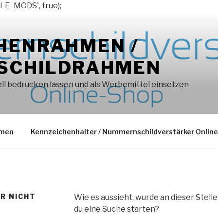
LE_MODS', true);
HENRAHMEN /
SCHILDRAHMEN
l bedrucken lassen und als Werbemittel einsetzen
hmen
Kennzeichenhalter / Nummernschildverstärker Onlin
ER NICHT
Wie es aussieht, wurde an dieser Stell
du eine Suche starten?