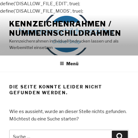
define('DISALLOW_FILE_EDIT', true);
define('DISALLOW_FILE_MODS', true);
Zum
KENNZEICHENRAHMEN /
Inhalt
NUMMERNSCHILDRAHMEN
springen
Kennzeichenrahmen individuell bedrucken lassen und als
Werbemittel einsetzen
Menü
DIE SEITE KONNTE LEIDER NICHT
GEFUNDEN WERDEN.
Wie es aussieht, wurde an dieser Stelle nichts gefunden.
Möchtest du eine Suche starten?
Suche
Suche