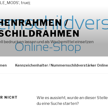
LE_MODS', true);
HENRAHMEN /
SCHILDRAHMEN
l bedrucken lassen und als Werbemittel einsetzen
hmen
Kennzeichenhalter / Nummernschildverstärker Onlin
ER NICHT
Wie es aussieht, wurde an dieser Stell
du eine Suche starten?