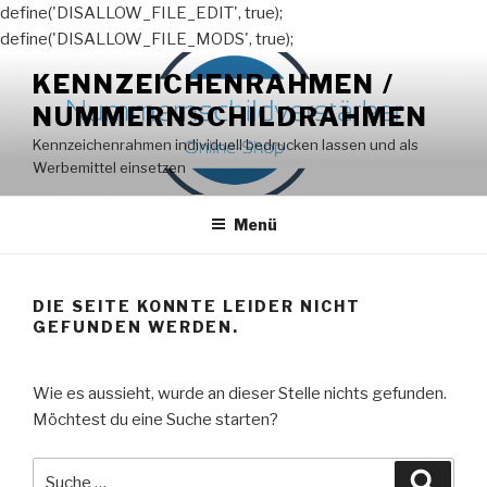
define('DISALLOW_FILE_EDIT', true);
define('DISALLOW_FILE_MODS', true);
Zum
KENNZEICHENRAHMEN /
Inhalt
NUMMERNSCHILDRAHMEN
springen
Kennzeichenrahmen individuell bedrucken lassen und als
Werbemittel einsetzen
Menü
DIE SEITE KONNTE LEIDER NICHT
GEFUNDEN WERDEN.
Wie es aussieht, wurde an dieser Stelle nichts gefunden.
Möchtest du eine Suche starten?
Suche
Suche