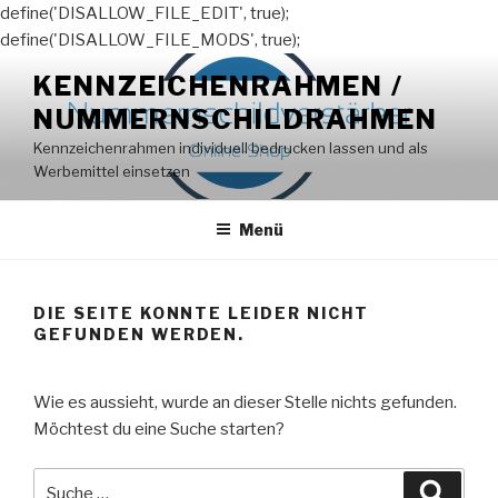
define('DISALLOW_FILE_EDIT', true);
define('DISALLOW_FILE_MODS', true);
Zum
KENNZEICHENRAHMEN /
Inhalt
NUMMERNSCHILDRAHMEN
springen
Kennzeichenrahmen individuell bedrucken lassen und als
Werbemittel einsetzen
Menü
DIE SEITE KONNTE LEIDER NICHT
GEFUNDEN WERDEN.
Wie es aussieht, wurde an dieser Stelle nichts gefunden.
Möchtest du eine Suche starten?
Suche
Suche