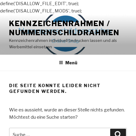
define('DISALLOW_FILE_EDIT', true);
define('DISALLOW_FILE_MODS', true);
Zum
KENNZEICHENRAHMEN /
Inhalt
NUMMERNSCHILDRAHMEN
springen
Kennzeichenrahmen individuell bedrucken lassen und als
Werbemittel einsetzen
Menü
DIE SEITE KONNTE LEIDER NICHT
GEFUNDEN WERDEN.
Wie es aussieht, wurde an dieser Stelle nichts gefunden.
Möchtest du eine Suche starten?
Suche
Suche