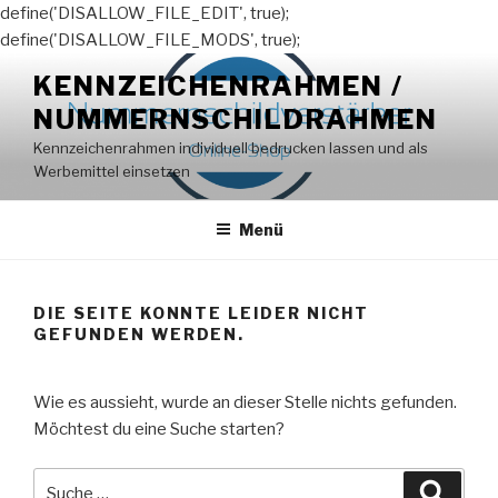
define('DISALLOW_FILE_EDIT', true);
define('DISALLOW_FILE_MODS', true);
Zum
KENNZEICHENRAHMEN /
Inhalt
NUMMERNSCHILDRAHMEN
springen
Kennzeichenrahmen individuell bedrucken lassen und als
Werbemittel einsetzen
Menü
DIE SEITE KONNTE LEIDER NICHT
GEFUNDEN WERDEN.
Wie es aussieht, wurde an dieser Stelle nichts gefunden.
Möchtest du eine Suche starten?
Suche
Suche