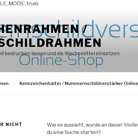
LE_MODS', true);
HENRAHMEN /
SCHILDRAHMEN
l bedrucken lassen und als Werbemittel einsetzen
hmen
Kennzeichenhalter / Nummernschildverstärker Onlin
ER NICHT
Wie es aussieht, wurde an dieser Stell
du eine Suche starten?