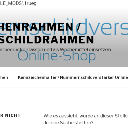
LE_MODS', true);
HENRAHMEN /
SCHILDRAHMEN
l bedrucken lassen und als Werbemittel einsetzen
hmen
Kennzeichenhalter / Nummernschildverstärker Onlin
ER NICHT
Wie es aussieht, wurde an dieser Stell
du eine Suche starten?