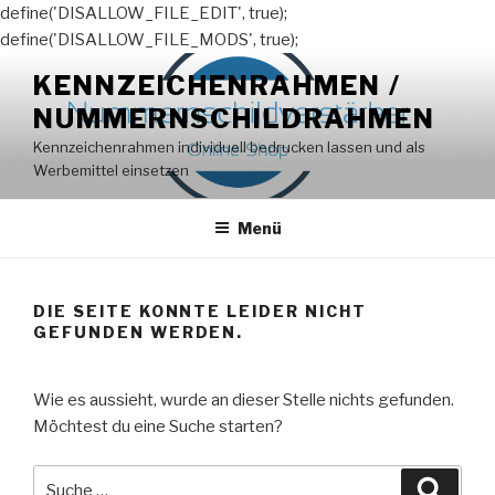
define('DISALLOW_FILE_EDIT', true);
define('DISALLOW_FILE_MODS', true);
Zum
KENNZEICHENRAHMEN /
Inhalt
NUMMERNSCHILDRAHMEN
springen
Kennzeichenrahmen individuell bedrucken lassen und als
Werbemittel einsetzen
Menü
DIE SEITE KONNTE LEIDER NICHT
GEFUNDEN WERDEN.
Wie es aussieht, wurde an dieser Stelle nichts gefunden.
Möchtest du eine Suche starten?
Suche
Suche