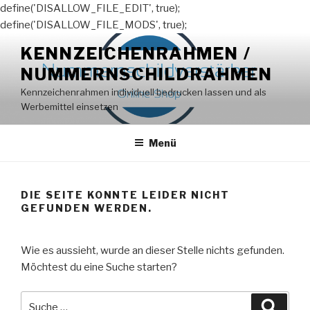
define('DISALLOW_FILE_EDIT', true);
define('DISALLOW_FILE_MODS', true);
Zum
KENNZEICHENRAHMEN /
Inhalt
NUMMERNSCHILDRAHMEN
springen
Kennzeichenrahmen individuell bedrucken lassen und als
Werbemittel einsetzen
Menü
DIE SEITE KONNTE LEIDER NICHT
GEFUNDEN WERDEN.
Wie es aussieht, wurde an dieser Stelle nichts gefunden.
Möchtest du eine Suche starten?
Suche
Suche