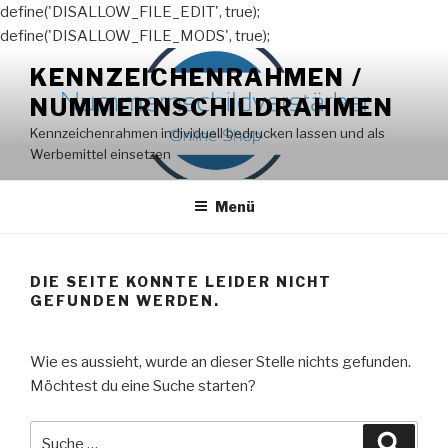
define('DISALLOW_FILE_EDIT', true);
define('DISALLOW_FILE_MODS', true);
Zum
KENNZEICHENRAHMEN /
Inhalt
NUMMERNSCHILDRAHMEN
springen
Kennzeichenrahmen individuell bedrucken lassen und als
Werbemittel einsetzen
Menü
DIE SEITE KONNTE LEIDER NICHT
GEFUNDEN WERDEN.
Wie es aussieht, wurde an dieser Stelle nichts gefunden.
Möchtest du eine Suche starten?
Suche
Suche