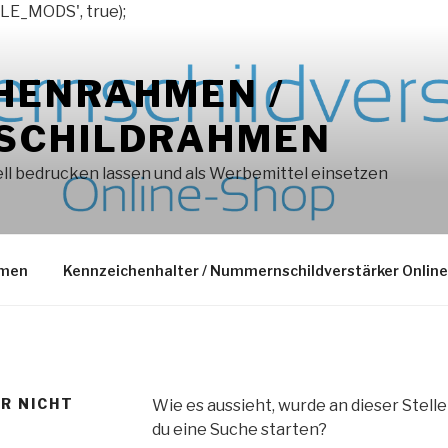
LE_MODS', true);
HENRAHMEN /
SCHILDRAHMEN
l bedrucken lassen und als Werbemittel einsetzen
hmen
Kennzeichenhalter / Nummernschildverstärker Onlin
ER NICHT
Wie es aussieht, wurde an dieser Stell
du eine Suche starten?