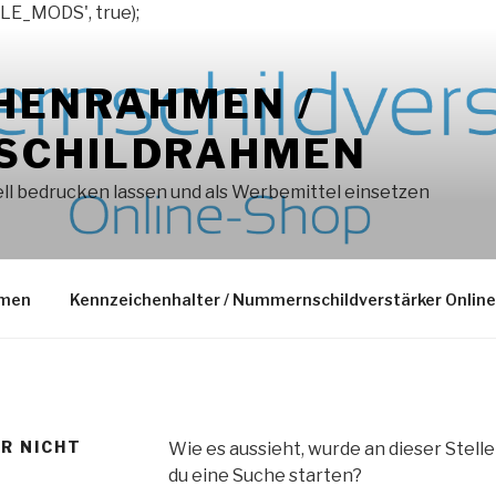
LE_MODS', true);
HENRAHMEN /
SCHILDRAHMEN
l bedrucken lassen und als Werbemittel einsetzen
hmen
Kennzeichenhalter / Nummernschildverstärker Onlin
ER NICHT
Wie es aussieht, wurde an dieser Stell
du eine Suche starten?