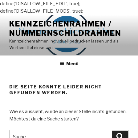
define('DISALLOW_FILE_EDIT', true);
define('DISALLOW_FILE_MODS', true);
Zum
KENNZEICHENRAHMEN /
Inhalt
NUMMERNSCHILDRAHMEN
springen
Kennzeichenrahmen individuell bedrucken lassen und als
Werbemittel einsetzen
Menü
DIE SEITE KONNTE LEIDER NICHT
GEFUNDEN WERDEN.
Wie es aussieht, wurde an dieser Stelle nichts gefunden.
Möchtest du eine Suche starten?
Suche
Suche