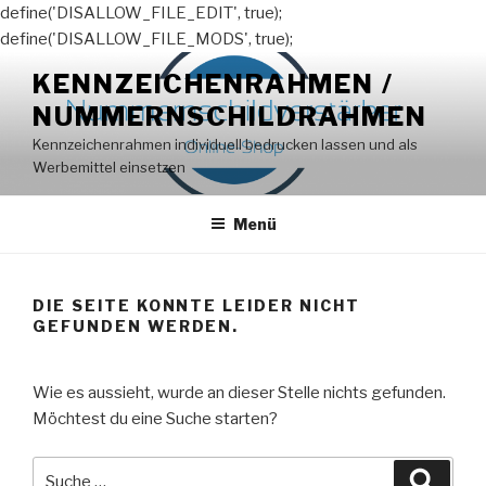
define('DISALLOW_FILE_EDIT', true);
define('DISALLOW_FILE_MODS', true);
Zum
KENNZEICHENRAHMEN /
Inhalt
NUMMERNSCHILDRAHMEN
springen
Kennzeichenrahmen individuell bedrucken lassen und als
Werbemittel einsetzen
Menü
DIE SEITE KONNTE LEIDER NICHT
GEFUNDEN WERDEN.
Wie es aussieht, wurde an dieser Stelle nichts gefunden.
Möchtest du eine Suche starten?
Suche
Suche