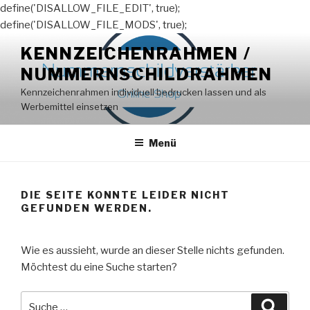
define('DISALLOW_FILE_EDIT', true);
define('DISALLOW_FILE_MODS', true);
Zum
KENNZEICHENRAHMEN /
Inhalt
NUMMERNSCHILDRAHMEN
springen
Kennzeichenrahmen individuell bedrucken lassen und als
Werbemittel einsetzen
Menü
DIE SEITE KONNTE LEIDER NICHT
GEFUNDEN WERDEN.
Wie es aussieht, wurde an dieser Stelle nichts gefunden.
Möchtest du eine Suche starten?
Suche
Suche