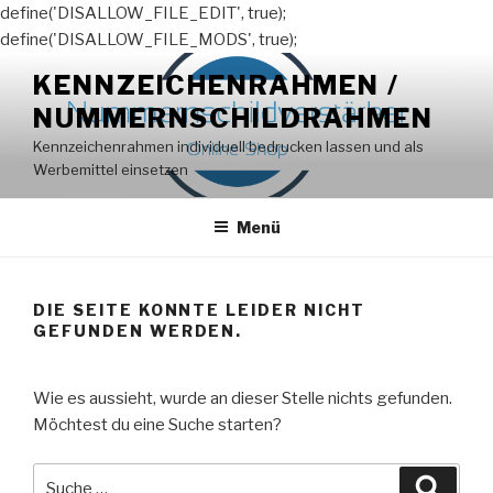
define('DISALLOW_FILE_EDIT', true);
define('DISALLOW_FILE_MODS', true);
Zum
KENNZEICHENRAHMEN /
Inhalt
NUMMERNSCHILDRAHMEN
springen
Kennzeichenrahmen individuell bedrucken lassen und als
Werbemittel einsetzen
Menü
DIE SEITE KONNTE LEIDER NICHT
GEFUNDEN WERDEN.
Wie es aussieht, wurde an dieser Stelle nichts gefunden.
Möchtest du eine Suche starten?
Suche
Suche