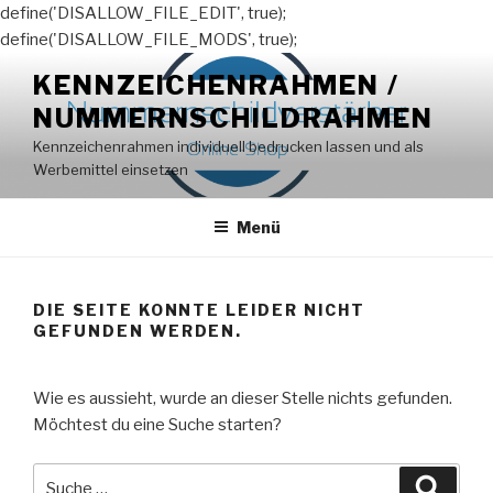
define('DISALLOW_FILE_EDIT', true);
define('DISALLOW_FILE_MODS', true);
Zum
KENNZEICHENRAHMEN /
Inhalt
NUMMERNSCHILDRAHMEN
springen
Kennzeichenrahmen individuell bedrucken lassen und als
Werbemittel einsetzen
Menü
DIE SEITE KONNTE LEIDER NICHT
GEFUNDEN WERDEN.
Wie es aussieht, wurde an dieser Stelle nichts gefunden.
Möchtest du eine Suche starten?
Suche
Suche