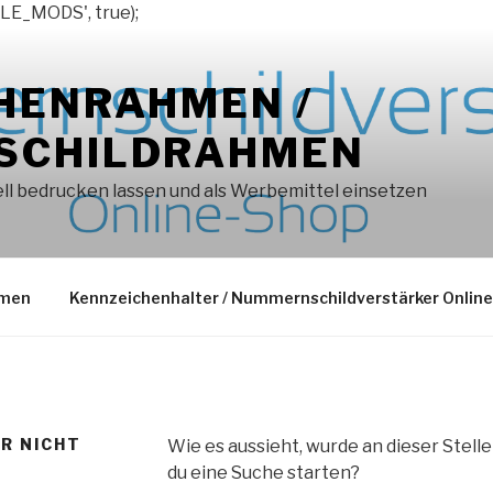
LE_MODS', true);
HENRAHMEN /
SCHILDRAHMEN
l bedrucken lassen und als Werbemittel einsetzen
hmen
Kennzeichenhalter / Nummernschildverstärker Onlin
ER NICHT
Wie es aussieht, wurde an dieser Stell
du eine Suche starten?