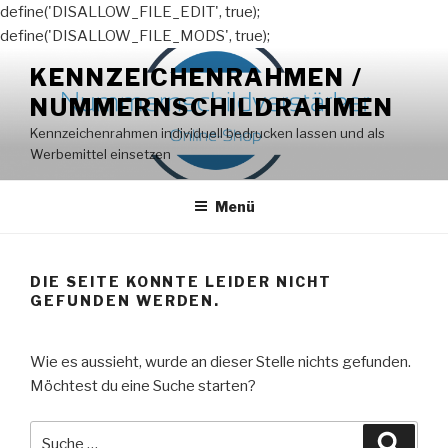
define('DISALLOW_FILE_EDIT', true);
define('DISALLOW_FILE_MODS', true);
Zum
KENNZEICHENRAHMEN /
Inhalt
NUMMERNSCHILDRAHMEN
springen
Kennzeichenrahmen individuell bedrucken lassen und als
Werbemittel einsetzen
Menü
DIE SEITE KONNTE LEIDER NICHT
GEFUNDEN WERDEN.
Wie es aussieht, wurde an dieser Stelle nichts gefunden.
Möchtest du eine Suche starten?
Suche
Suche