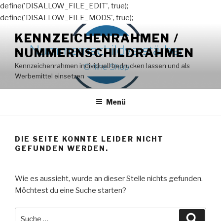
define('DISALLOW_FILE_EDIT', true);
define('DISALLOW_FILE_MODS', true);
Zum
KENNZEICHENRAHMEN /
Inhalt
NUMMERNSCHILDRAHMEN
springen
Kennzeichenrahmen individuell bedrucken lassen und als
Werbemittel einsetzen
Menü
DIE SEITE KONNTE LEIDER NICHT
GEFUNDEN WERDEN.
Wie es aussieht, wurde an dieser Stelle nichts gefunden.
Möchtest du eine Suche starten?
Suche
Suche